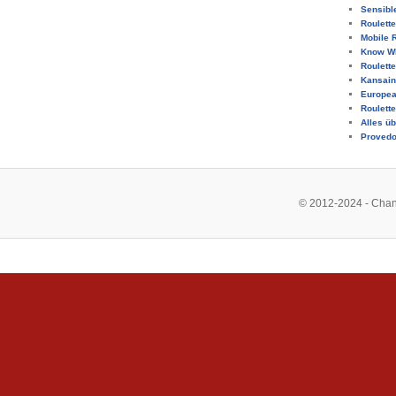
Sensibl
Roulette
Mobile 
Know Wh
Roulett
Kansainv
Europea
Roulett
Alles üb
Provedo
© 2012-2024 - Chan