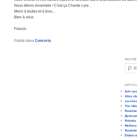
Nous étions ensemble ! C'est ça Chante Lyre...
Merci à toutes et à tous....
Bien à vous
Francis
Publié dans
Concerts
RECHE
R
e
c
h
ARTIC
e
Şah oyu
r
Alles üb
c
cw-check
The Ult
h
Roulett
e
Демо-ре
Ruletka
Melhore
Roulett
Elitbet